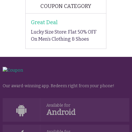
COUPON CATEGORY
Great Deal
Lucky Size Store: Flat 50% OFF
On Men’s Clothing & Shoes
Our award-winning app. Redeem right from your phone!
Available for
Android
Available for