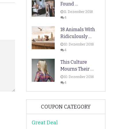
Found …
11. Dezember 2018
4
18 Animals With
Ridiculously …
10. Dezember 2018
4
This Culture
Mourns Their …
10. Dezember 2018
4
COUPON CATEGORY
Great Deal