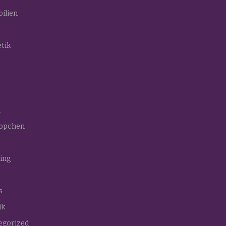
ilien
tik
n
ppchen
ing
s
ik
egorized