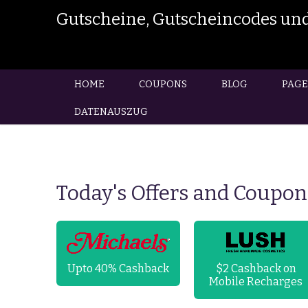
Gutscheine, Gutscheincodes und
HOME
COUPONS
BLOG
PAGE
DATENAUSZUG
Today's Offers and Coupon
FF On
Upto 40% Cashback
$2 Cashback on
ove
Mobile Recharges