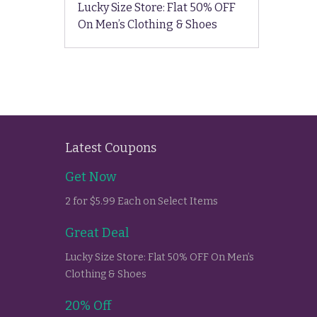
Lucky Size Store: Flat 50% OFF
On Men’s Clothing & Shoes
Latest Coupons
Get Now
2 for $5.99 Each on Select Items
Great Deal
Lucky Size Store: Flat 50% OFF On Men’s
Clothing & Shoes
20% Off