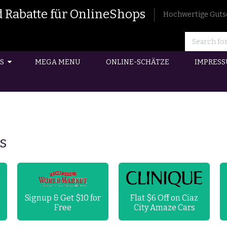
 Rabatte für OnlineShops
Hochwertige Guts
S
MEGA MENU
ONLINE-SCHÄTZE
IMPRES
s
Signup & Get $10 for
Flat $6 Off on Ciaz
Free
City Amaze Cars