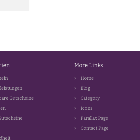
rien
More Links
mein
Home
leistungen
Blog
bare Gutscheine
Category
zen
Icons
Gutscheine
Parallax Page
Contact Page
dheit