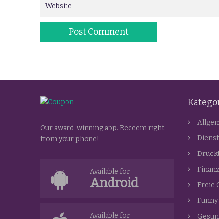
Katego
Allge
Our award-winning app. Redeem right
Dienst
from your phone!
Druck
Finan
Available for
Android
Freie 
Funny
Available for
Gesun