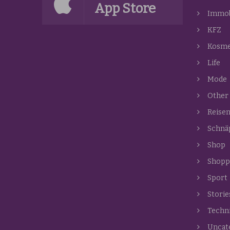
App Store
Immob
KFZ
Kosme
Life
Mode
Other
Reise
Schnä
Shop
Shopp
Sport
Storie
Techn
Uncat