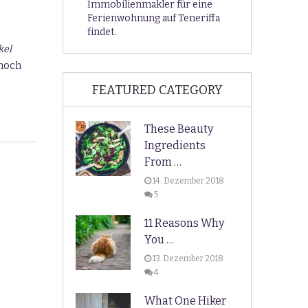
Immobilienmakler für eine
Ferienwohnung auf Teneriffa
findet.
kel
 noch
FEATURED CATEGORY
These Beauty
Ingredients
From …
14. Dezember 2018
5
11 Reasons Why
You …
13. Dezember 2018
4
What One Hiker