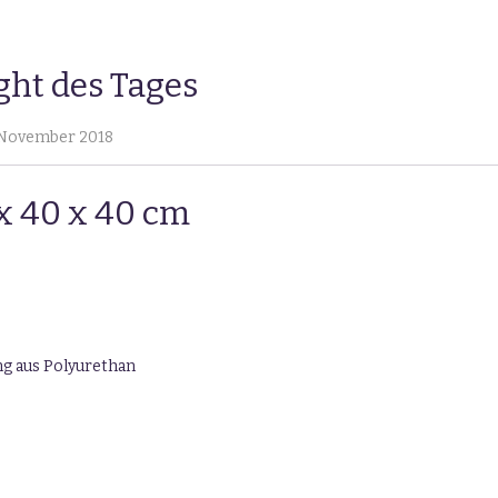
ght des Tages
 November 2018
x 40 x 40 cm
ng aus Polyurethan