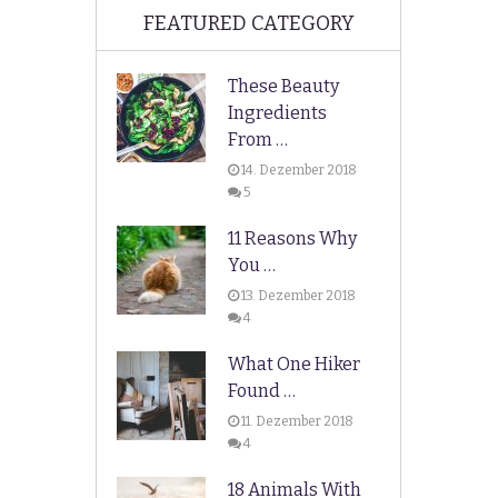
FEATURED CATEGORY
These Beauty
Ingredients
From …
14. Dezember 2018
5
11 Reasons Why
You …
13. Dezember 2018
4
What One Hiker
Found …
11. Dezember 2018
4
18 Animals With