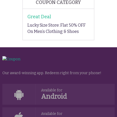
COUPON CATEGORY
Great Deal
Lucky Size Store: Flat 50% OFF
On Men’s Clothing & Shoes
Our award-winning app. Redeem right from your phone!
Available for
Android
Available for