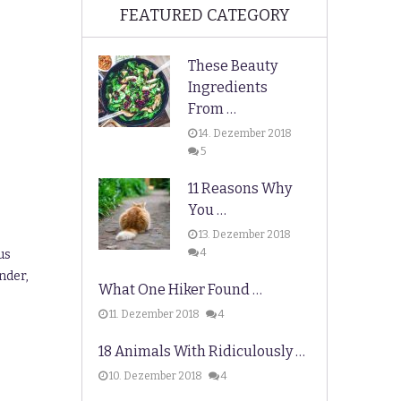
FEATURED CATEGORY
These Beauty
Ingredients
From …
14. Dezember 2018
5
11 Reasons Why
You …
13. Dezember 2018
4
us
nder,
What One Hiker Found …
11. Dezember 2018
4
18 Animals With Ridiculously …
10. Dezember 2018
4