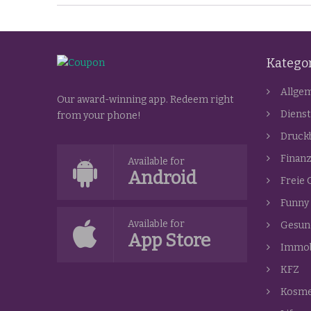
Katego
Allge
Our award-winning app. Redeem right
Dienst
from your phone!
Druck
Finan
Available for
Android
Freie 
Funny
Available for
Gesun
App Store
Immob
KFZ
Kosme