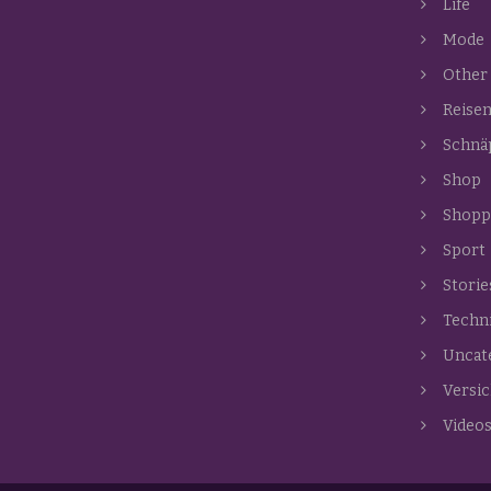
Life
Mode
Other
Reise
Schnä
Shop
Shopp
Sport
Storie
Techn
Uncat
Versi
Video