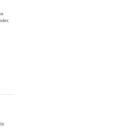
us
nder,
is