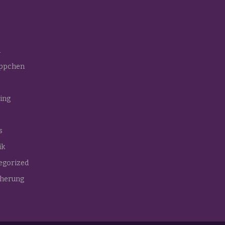
n
ppchen
ing
s
ik
egorized
cherung
s