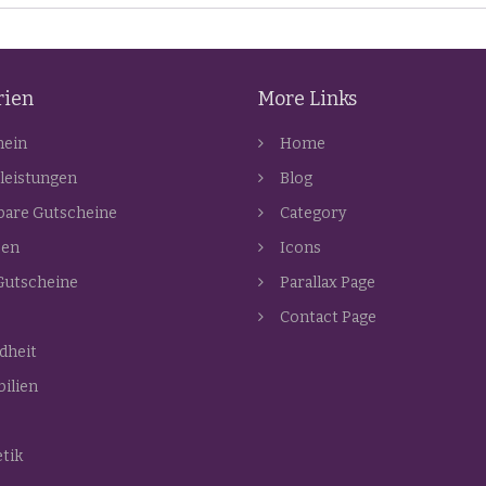
rien
More Links
mein
Home
leistungen
Blog
bare Gutscheine
Category
zen
Icons
Gutscheine
Parallax Page
Contact Page
dheit
ilien
tik