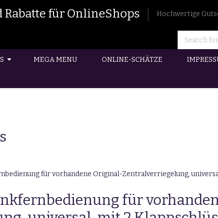
 Rabatte für OnlineShops
Hochwertige Guts
S
MEGA MENU
ONLINE-SCHÄTZE
IMPRES
s
nbedienung für vorhandene Original-Zentralverriegelung, universa
unkfernbedienung für vorhande
ng, universal, mit 2 Klappschlüs