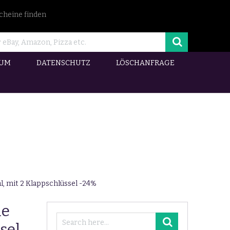
cheine finden
SUM
DATENSCHUTZ
LÖSCHANFRAGE
l, mit 2 Klappschlüssel -24%
ne
sel