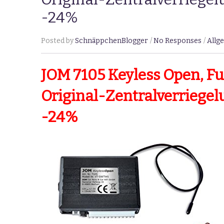
-24%
Posted by
SchnäppchenBlogger
No Responses
Allg
JOM 7105 Keyless Open, F
Original-Zentralverriegelu
-24%