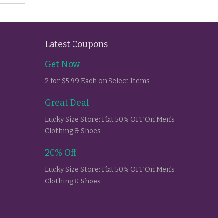
Latest Coupons
Get Now
2 for $5.99 Each on Select Items
Great Deal
Lucky Size Store: Flat 50% OFF On Men’s
Clothing & Shoes
20% Off
Lucky Size Store: Flat 50% OFF On Men’s
Clothing & Shoes