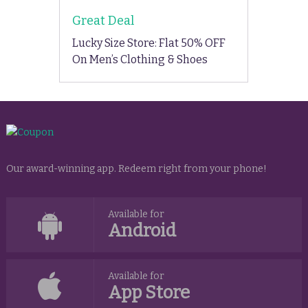
Great Deal
Lucky Size Store: Flat 50% OFF
On Men’s Clothing & Shoes
Our award-winning app. Redeem right from your phone!
Available for
Android
Available for
App Store