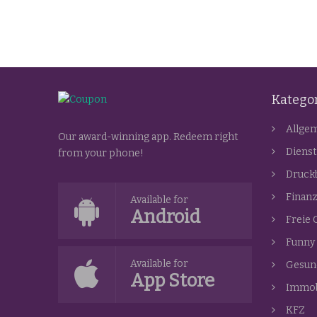
Katego
Allge
Our award-winning app. Redeem right
Dienst
from your phone!
Druck
Finan
Available for
Android
Freie 
Funny
Available for
Gesun
App Store
Immob
KFZ