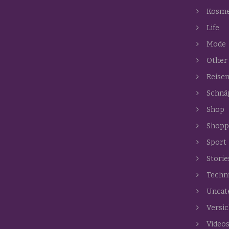
Kosme
Life
Mode
Other
Reise
Schnä
Shop
Shopp
Sport
Storie
Techn
Uncat
Versi
Video