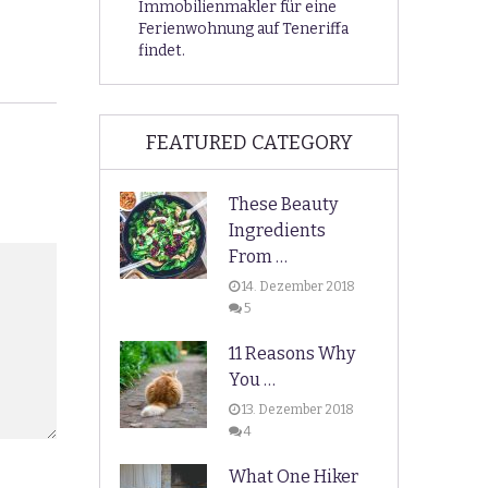
Immobilienmakler für eine
Ferienwohnung auf Teneriffa
findet.
FEATURED CATEGORY
These Beauty
Ingredients
From …
14. Dezember 2018
5
11 Reasons Why
You …
13. Dezember 2018
4
What One Hiker