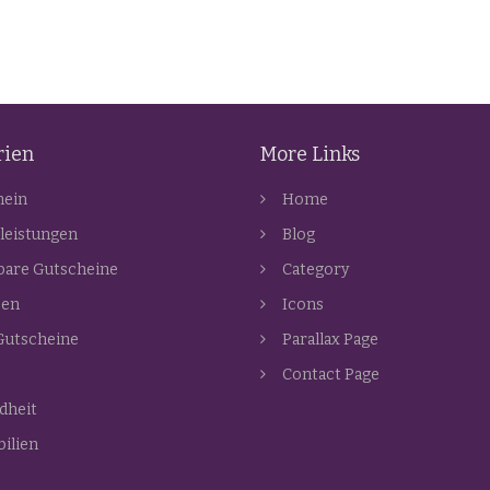
rien
More Links
mein
Home
leistungen
Blog
bare Gutscheine
Category
zen
Icons
Gutscheine
Parallax Page
Contact Page
dheit
ilien