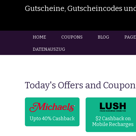
Gutscheine, Gutscheincodes und
HOME
COUPONS
BLOG
PAGE
DATENAUSZUG
Today's Offers and Coupon
FF On
Upto 40% Cashback
$2 Cashback on
ove
Mobile Recharges