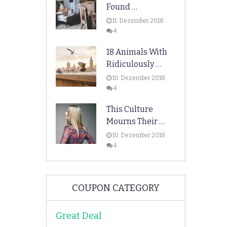
Found …
11. Dezember 2018
4
18 Animals With
Ridiculously …
10. Dezember 2018
4
This Culture
Mourns Their …
10. Dezember 2018
4
COUPON CATEGORY
Great Deal