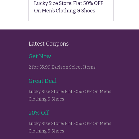
Lucky Size Store: Flat 50% OFF
On Men’s Clothing & Shoes
Latest Coupons
Get Now
2 for $5.99 Each on Select Items
Great Deal
Lucky Size Store: Flat 50% OFF On Men’s
Clothing & Shoes
20% Off
Lucky Size Store: Flat 50% OFF On Men’s
Clothing & Shoes