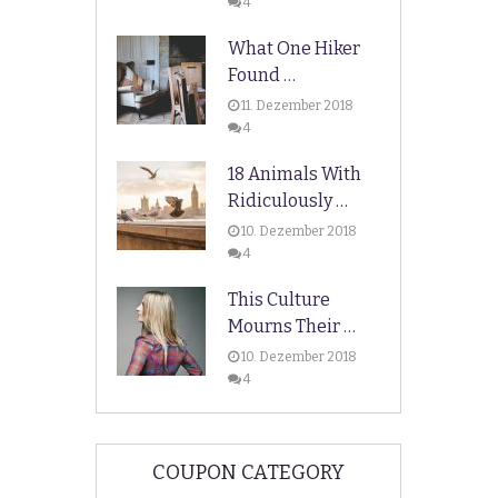
4
What One Hiker
Found …
11. Dezember 2018
4
18 Animals With
Ridiculously …
10. Dezember 2018
4
This Culture
Mourns Their …
10. Dezember 2018
4
COUPON CATEGORY