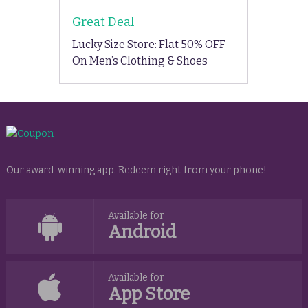
Great Deal
Lucky Size Store: Flat 50% OFF
On Men’s Clothing & Shoes
Our award-winning app. Redeem right from your phone!
Available for
Android
Available for
App Store