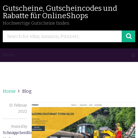
Gutscheine, Gutscheincodes und
Rabatte für OnlineShops
Hochwertige Gutscheine finden
Menu
Home
Blog
13. Februar
2022
Posted by
SchnäppchenBlogger