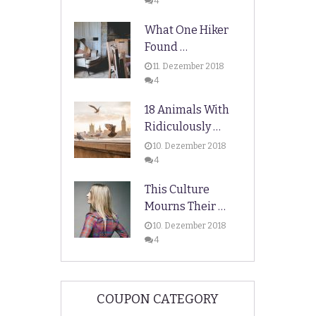
4
What One Hiker
Found …
11. Dezember 2018
4
18 Animals With
Ridiculously …
10. Dezember 2018
4
This Culture
Mourns Their …
10. Dezember 2018
4
COUPON CATEGORY