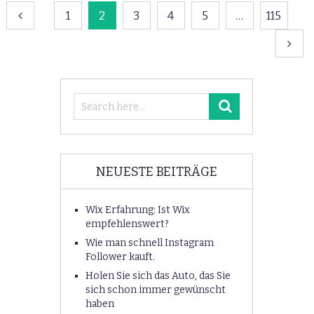
Beitragsnavigation
1
2
3
4
5
…
115
NEUESTE BEITRÄGE
Wix Erfahrung: Ist Wix
empfehlenswert?
Wie man schnell Instagram
Follower kauft.
Holen Sie sich das Auto, das Sie
sich schon immer gewünscht
haben