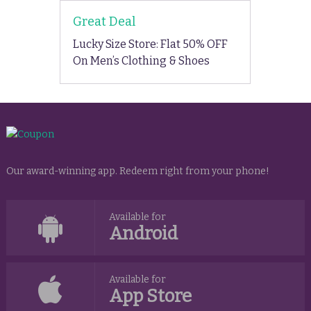
Great Deal
Lucky Size Store: Flat 50% OFF
On Men’s Clothing & Shoes
Our award-winning app. Redeem right from your phone!
Available for
Android
Available for
App Store